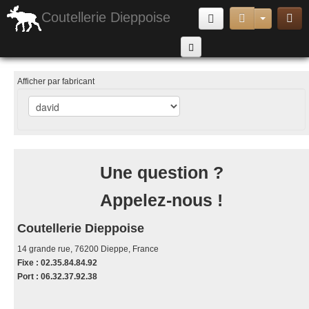
Coutellerie Dieppoise
Armes Exotiques
Afficher par fabricant
couteaux pliants
Armes de jet & Arbalètes
Matériel de Défense & Sécurité
Une question ?
Cannes & Matériels de randonnée et camping
Appelez-nous !
Accessoires
poignard lame fixe
Coutellerie Dieppoise
couteau papillon
14 grande rue, 76200 Dieppe, France
Fixe : 02.35.84.84.92
Port : 06.32.37.92.38